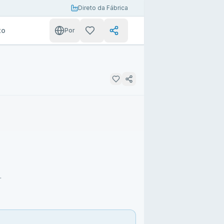
Direto da Fábrica
to
Por
.