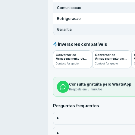
Comunicacao
Refrigeracao
Garantia
Inversores compatíveis
Conversor de
Conversor de
Armazenamento de
Armazenamento para
Energia HBPS
Micro-rede HCPS
Contact for quote
Contact for quote
15~60kW
100~125kW
Consulta gratuita pelo WhatsApp
Resposta em 5 minutos
Perguntas frequentes