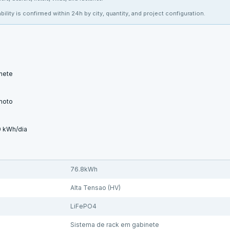
bility is confirmed within 24h by city, quantity, and project configuration.
nete
moto
0 kWh/dia
76.8kWh
Alta Tensao (HV)
LiFePO4
Sistema de rack em gabinete