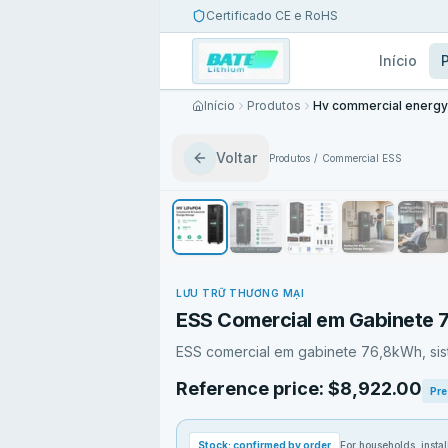
Certificado CE e RoHS
Início
Início
Produtos
Voltar
Produtos
/
Commercial ESS
LƯU TRỮ THƯƠNG MẠI
ESS Comercial em Gabinete
ESS comercial em gabinete 76,8kWh, siste
Reference price: $8,922.00
Pre
Stock: confirmed by order
For households, install