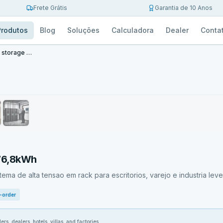
Frete Grátis
Garantia de 10 Anos
Produtos
Blog
Soluções
Calculadora
Dealer
Conta
Hv commercial energy storage system
 76,8kWh
ma de alta tensao em rack para escritorios, varejo e industria leve
-order
ers, dealers, hotels, villas, and factories.