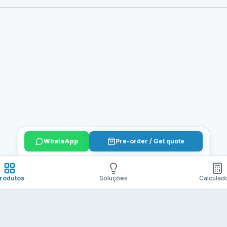
WhatsApp
Pre-order / Get quote
rodutos
Soluções
Calculad