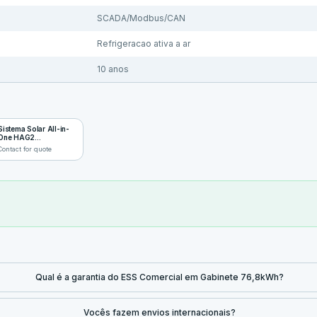
SCADA/Modbus/CAN
Refrigeracao ativa a ar
10 anos
Sistema Solar All-in-
One HAG2
125~500kVA
Contact for quote
Qual é a garantia do ESS Comercial em Gabinete 76,8kWh?
Vocês fazem envios internacionais?