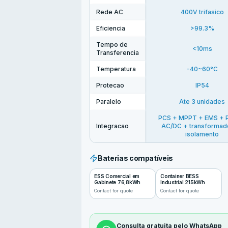
Rede AC
400V trifasico
Eficiencia
>99.3%
Tempo de
<10ms
Transferencia
Temperatura
-40~60°C
Protecao
IP54
Paralelo
Ate 3 unidades
PCS + MPPT + EMS + 
Integracao
AC/DC + transformad
isolamento
Baterias compatíveis
ESS Comercial em
Container BESS
Gabinete 76,8kWh
Industrial 215kWh
Contact for quote
Contact for quote
Consulta gratuita pelo WhatsApp