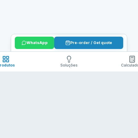
WhatsApp
Pre-order / Get quote
rodutos
Soluções
Calculad
Contato
Politicas
to de
+86 13612911335
Politica d
julian@batelithium.com
Devoluco
Termos de
Politica d