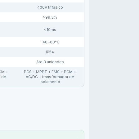
400V trifasico
>99.3%
<10ms
-40~60°C
IP54
Ate 3 unidades
CM +
PCS + MPPT + EMS + PCM +
 de
AC/DC + transformador de
isolamento