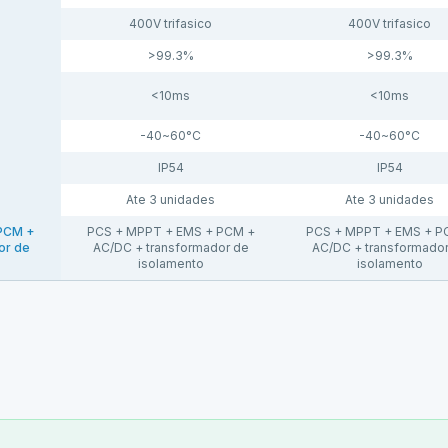
400V trifasico
400V trifasico
>99.3%
>99.3%
<10ms
<10ms
-40~60°C
-40~60°C
IP54
IP54
Ate 3 unidades
Ate 3 unidades
PCM +
PCS + MPPT + EMS + PCM +
PCS + MPPT + EMS + P
or de
AC/DC + transformador de
AC/DC + transformador
isolamento
isolamento