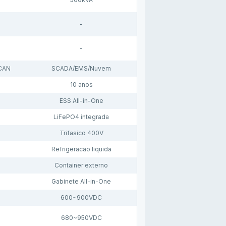
-
-
CAN
SCADA/EMS/Nuvem
10 anos
ESS All-in-One
LiFePO4 integrada
Trifasico 400V
Refrigeracao liquida
Container externo
e
Gabinete All-in-One
600~900VDC
680~950VDC