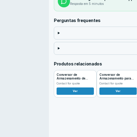
Resposta em 5 minutos
Perguntas frequentes
Produtos relacionados
Conversor de
Conversor de
Armazenamento de
Armazenamento para
Energia HBPS 15~60kW
Micro-rede HCPS
Contact for quote
Contact for quote
100~125kW
Ver
Ver