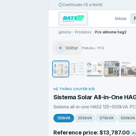
Certificado CE e RoHS
Início
Início
Produtos
Pcs allinone hag2
Voltar
Produtos
/
PCS
HỆ THỐNG CHUYỂN ĐỔI
Sistema Solar All-in-One H
Sistema all-in-one HAG2 125~500kVA. PC
125kVA
250kVA
375kVA
500kVA
Reference price: $13,787.00
Pr