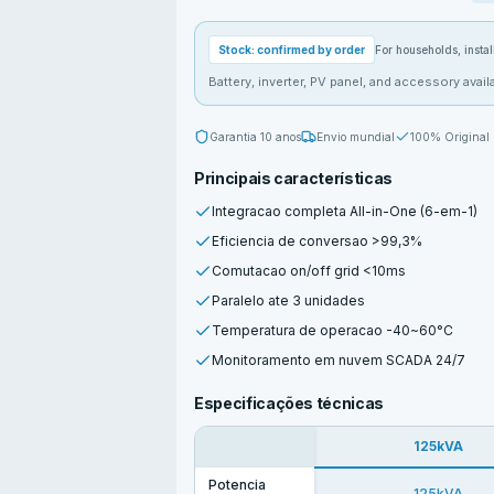
Stock: confirmed by order
For households, install
Battery, inverter, PV panel, and accessory availa
Garantia
10 anos
Envio mundial
100% Original
Principais características
Integracao completa All-in-One (6-em-1)
Eficiencia de conversao >99,3%
Comutacao on/off grid <10ms
Paralelo ate 3 unidades
Temperatura de operacao -40~60°C
Monitoramento em nuvem SCADA 24/7
Especificações técnicas
125kVA
Potencia
125kVA