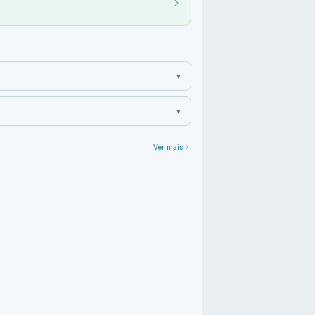
▼
▼
Ver mais