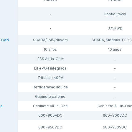
-
Configuravel
-
375kWp
, CAN
SCADA/EMS/Nuvem
SCADA, Modbus TCP, 
10 anos
10 anos
ESS All-in-One
-
LiFePO4 integrada
-
Trifasico 400V
-
Refrigeracao liquida
-
Gabinete externo
-
ne
Gabinete All-in-One
Gabinete All-in-On
600~900VDC
600~900VDC
680~950VDC
680~950VDC