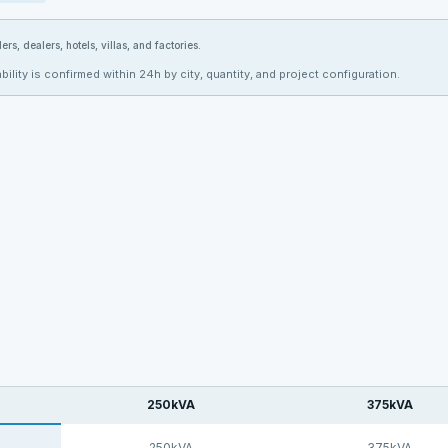
ers, dealers, hotels, villas, and factories.
bility is confirmed within 24h by city, quantity, and project configuration.
250kVA
375kVA
250kVA
375kVA