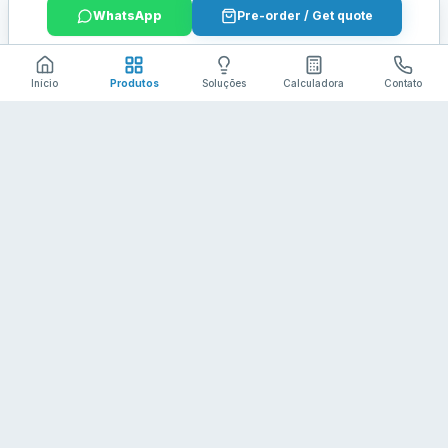
WhatsApp
Pre-order / Get quote
Início
Produtos
Soluções
Calculadora
Contato
Batelithium
Contato
Baterias LiFePO4 e soluções de
+86 13612911335
armazenamento de energia líderes.
julian@batelithium.com
Politicas
Politica de envio
Devolucoes e reembolsos
Termos de servico
Politica de privacidade
Copyright ©
Shenzhen Batelithium Technology Co.,Ltd
. All Rights Reserved.