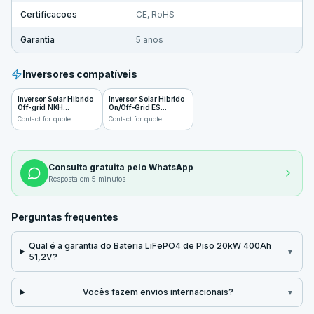
Certificacoes
CE, RoHS
Garantia
5 anos
Inversores compatíveis
Inversor Solar Hibrido
Inversor Solar Hibrido
Off-grid NKH
On/Off-Grid ES
1,2~12kW
6~12kW
Contact for quote
Contact for quote
Consulta gratuita pelo WhatsApp
Resposta em 5 minutos
Perguntas frequentes
Qual é a garantia do Bateria LiFePO4 de Piso 20kW 400Ah
▼
51,2V?
Vocês fazem envios internacionais?
▼