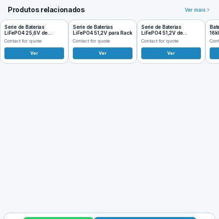
Produtos relacionados
Ver mais
Serie de Baterias
Serie de Baterias
Serie de Baterias
Bat
LiFePO4 25,6V de
LiFePO4 51,2V para Rack
LiFePO4 51,2V de
16k
Parede
Parede
Contact for quote
Contact for quote
Contact for quote
Cont
Ver
Ver
Ver