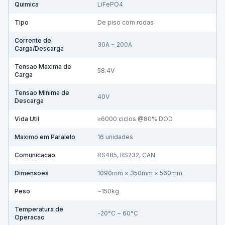
Quimica
LiFePO4
Tipo
De piso com rodas
Corrente de
30A ~ 200A
Carga/Descarga
Tensao Maxima de
58.4V
Carga
Tensao Minima de
40V
Descarga
Vida Util
≥6000 ciclos @80% DOD
Maximo em Paralelo
16 unidades
Comunicacao
RS485, RS232, CAN
Dimensoes
1090mm × 350mm × 560mm
Peso
~150kg
Temperatura de
-20°C ~ 60°C
Operacao