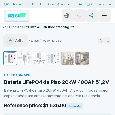
Certificado CE e RoHS
Frete Grátis
Garantia de 10 Anos
Direto da Fábrica
Produtos
20kwh 400ah floor standing lifepo4 battery
Voltar
Produtos
/
Residential ESS
LƯU TRỮ GIA ĐÌNH
Bateria LiFePO4 de Piso 20kW 400Ah 51,2V
Bateria LiFePO4 de piso 20kW 400Ah 51,2V com rodas, maior
capacidade para armazenamento de energia residencial.
Reference price: $1,536.00
Pre-order